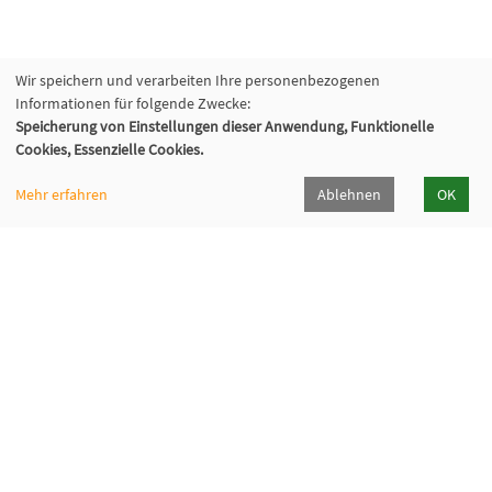
Wir speichern und verarbeiten Ihre personenbezogenen
Informationen für folgende Zwecke:
Speicherung von Einstellungen dieser Anwendung, Funktionelle
Cookies, Essenzielle Cookies.
Mehr erfahren
Ablehnen
OK
VHS Geschäftsstelle
Warburg
Rathaus Zwischen den Städten 9
34414 Warburg
05641 92-1711
warburg@vhs-dew.de
VHS Geschäftsstelle Beverungen