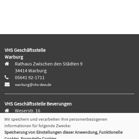
VHS Geschäftsstelle
Warburg
Rathaus Zwischen den Städten 9
34414 Warburg
05641 92-1711
warburg@vhs-dew.de
VHS Geschäftsstelle Beverungen
Weserstr. 16
37688 Beverungen
Wir speichern und verarbeiten Ihre personenbezogenen
05273 392-125
Informationen für folgende Zwecke:
beverungen@vhs-dew.de
Speicherung von Einstellungen dieser Anwendung, Funktionelle
Cookies, Essenzielle Cookies.