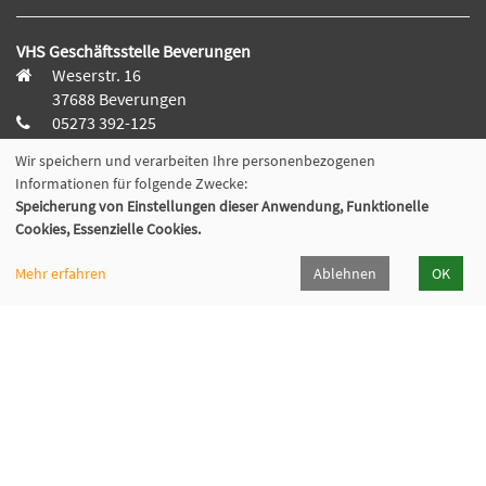
VHS Geschäftsstelle Beverungen
Weserstr. 16
37688 Beverungen
05273 392-125
beverungen@vhs-dew.de
Wir speichern und verarbeiten Ihre personenbezogenen
Informationen für folgende Zwecke:
Speicherung von Einstellungen dieser Anwendung, Funktionelle
VHS Nebenstelle Borgentreich
Cookies, Essenzielle Cookies.
Am Rathaus 13
34434 Borgentreich
Mehr erfahren
Ablehnen
OK
05641 92-1711
warburg@vhs-dew.de
VHS Nebenstelle Willebadessen/Peckelsheim
Abdinghofweg 1
34439 Willebadessen
05641 92-1711
warburg@vhs-dew.de