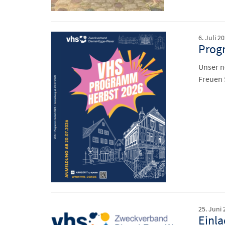
6. Juli 2
Prog
Unser n
Freuen 
25. Juni 
Einla