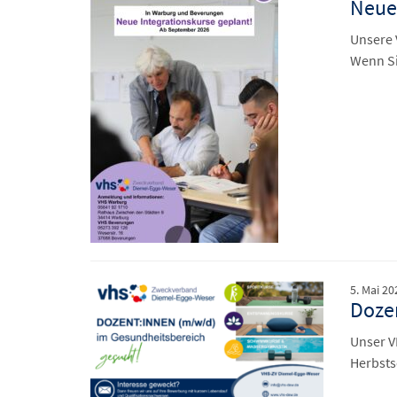
Neue 
Unsere 
Wenn Si
5. Mai 20
Doze
Unser V
Herbsts