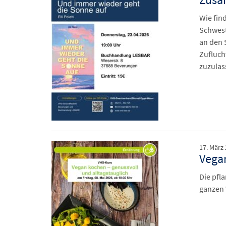
Wie fin
Schwest
an den 
Zufluch
zuzulas
17. März
Vegan
Die pfl
ganzen 