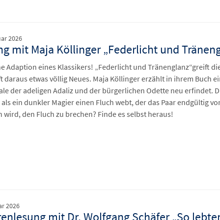
uar 2026
g mit Maja Köllinger „Federlicht und Tränen
e Adaption eines Klassikers! „Federlicht und Tränenglanz“greift d
t daraus etwas völlig Neues. Maja Köllinger erzählt in ihrem Buch e
ale der adeligen Adaliz und der bürgerlichen Odette neu erfindet. D
, als ein dunkler Magier einen Fluch webt, der das Paar endgültig v
n wird, den Fluch zu brechen? Finde es selbst heraus!
ar 2026
enlesung mit Dr. Wolfgang Schäfer „So lebten