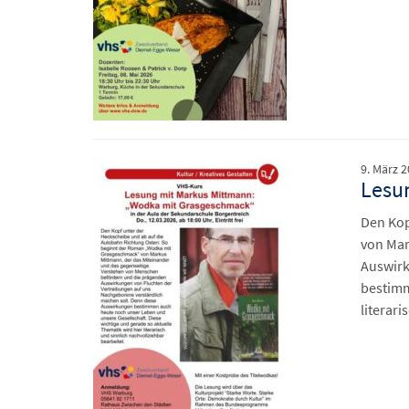
9. März 
Lesu
Den Kop
von Mar
Auswirk
bestimm
literari