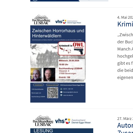
4. Mai 20
Krimi
„Zwisch
der Bu
Manch A
hochgek
gibt es
die bei
eigenen
27. März
Autor
Zusa