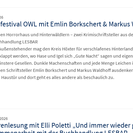
26
festival OWL mit Emlin Borkschert & Markus
en Horrorhaus und Hinterwäldlern – zwei Krimischriftsteller aus d
chhandlung LESBAR
ußenstehender mag den Kreis Höxter für verschlafenes Hinterland 
lappt werden, wo Hase und Igel sich „Gute Nacht“ sagen und eigent
 finstere Gesellen. Dunkle Machenschaften und jede Menge Leichen i
den Schriftsteller Emlin Borkschert und Markus Waldhoff ausdenken
 Haustür und dort geht es alles andere als beschaulich zu.
 2026
enlesung mit Elli Poletti „Und immer wieder 
mmenarbeit mit der Buchhandlung LESBAR