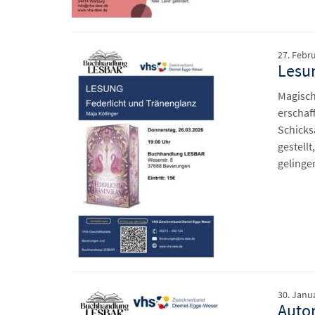
27. Febr
Lesun
Magisch
erschaff
Schicks
gestellt
gelinge
30. Janu
Autor