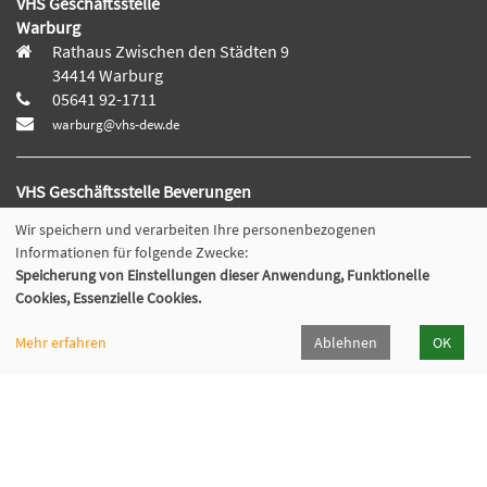
VHS Geschäftsstelle
Warburg
Rathaus Zwischen den Städten 9
34414 Warburg
05641 92-1711
warburg@vhs-dew.de
VHS Geschäftsstelle Beverungen
Weserstr. 16
Wir speichern und verarbeiten Ihre personenbezogenen
37688 Beverungen
Informationen für folgende Zwecke:
05273 392-125
Speicherung von Einstellungen dieser Anwendung, Funktionelle
beverungen@vhs-dew.de
Cookies, Essenzielle Cookies.
Mehr erfahren
Ablehnen
OK
VHS Nebenstelle Borgentreich
Am Rathaus 13
34434 Borgentreich
05641 92-1711
warburg@vhs-dew.de