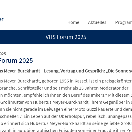
Home
Aktuelles
Progra
VHS Forum 2025
2025
Forum 2025
s Meyer-Burckhardt – Lesung, Vortrag und Gespräch:
„Die Sonne s
s Meyer-Burckhardt, geboren 1956 in Kassel, ist ein preisgekrönte
ranche, Schriftsteller und seit mehr als 15 Jahren Moderator der 
ein möchten, empfehle ich Ihnen den Beruf des Imkers.“ Mit diesem S
 Großmutter von Hubertus Meyer-Burckhardt, ihrem Gegenüber in 
nn sie nicht gerade im Beiwagen einer Moto Guzzi kauerte und dem F
 schneller!.“ Ein Leben auf der Überholspur, rebellisch, unangepas
So erinnert sich Hubertus Meyer-Burckhardt an seine geliebte Groß
erzählt in autobiographischen Episoden von einer Frau, die ihrer Ze