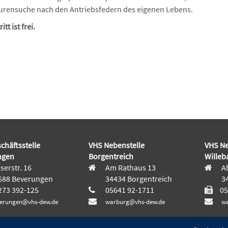
urensuche nach den Antriebsfedern des eigenen Lebens.
itt ist frei.
chäftsstelle
VHS Nebenstelle
VHS Ne
ngen
Borgentreich
Willeb
erstr. 16
Am Rathaus 13
Ab
688 Beverungen
34434 Borgentreich
34
73 392-125
05641 92-1711
05
erungen@vhs-dew.de
warburg@vhs-dew.de
wa