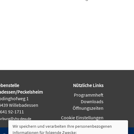
benstelle
Nützliche Links
adessen/Peckelsheim
Programmheft
dinghofweg 1
Downloads
439 Willebadessen
Öffnungszeiten
641 92-1711
Cookie Einstellungen
rburg@vhs-dew.de
Wir speichern und verarbeiten Ihre personenbezogenen
Informationen für folgende Zwecke: