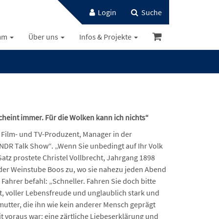
Login
Suche
mm
Über uns
Infos & Projekte
cheint immer. Für die Wolken kann ich nichts“
r Film- und TV-Produzent, Manager in der
„NDR Talk Show“. „Wenn Sie unbedingt auf Ihr Volk
atz prostete Christel Vollbrecht, Jahrgang 1898
der Weinstube Boos zu, wo sie nahezu jeden Abend
ahrer befahl: „Schneller. Fahren Sie doch bitte
st, voller Lebensfreude und unglaublich stark und
mutter, die ihn wie kein anderer Mensch geprägt
it voraus war: eine zärtliche Liebeserklärung und