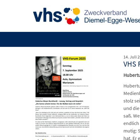
14. Juli 
VHS 
Hubertu
Hubertu
Medienb
stolz s
und die
saß. We
endlich
mutig: 
hat. Er 