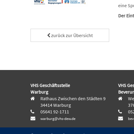
eine Sp
Der Eintr
zurück zur Übersicht
VHS Geschäftsstelle
VHS Ges
Warburg
Beveru
Rathaus Zwischen den Städten 9
Wes
34414 Warburg
37
05641 92-1711
052
warburg@vhs-dew.de
bev