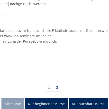
dauer) nachge-reicht werden.
ein
standen, dass Ihr Name und Ihre E-Mailadresse an die Dozentin weit
er www.vhs-seminare-online.de.
rmäßigung der Kursgebühr möglich.
1
2
Alle Kurse
Nur beginnende Kurse
Nur buchbare Kurse