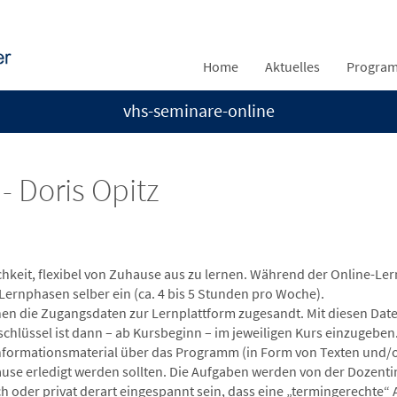
Home
Aktuelles
Progra
vhs-seminare-online
- Doris Opitz
hkeit, flexibel von Zuhause aus zu lernen. Während der Online-Ler
 Lernphasen selber ein (ca. 4 bis 5 Stunden pro Woche).
en die Zugangsdaten zur Lernplattform zugesandt. Mit diesen Daten
chlüssel ist dann – ab Kursbeginn – im jeweiligen Kurs einzugeben
Informationsmaterial über das Programm (in Form von Texten und/
ause erledigt werden sollten. Die Aufgaben werden von der Dozenti
ich oder privat derart eingespannt sein, dass eine „termingerechte